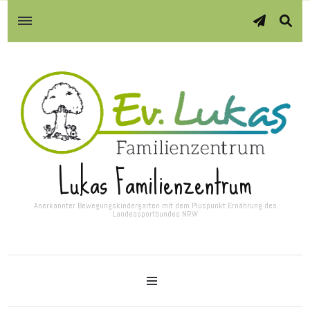
Lukas Familienzentrum
Anerkannter Bewegungskindergarten mit dem Pluspunkt Ernährung des
Landessportbundes NRW