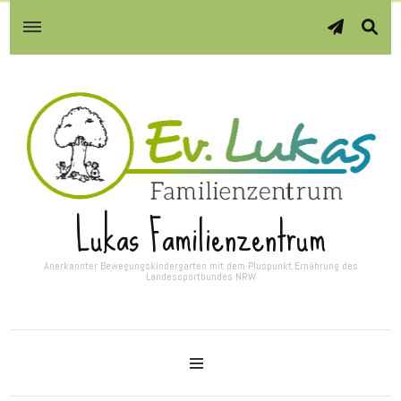
Lukas Familienzentrum
Anerkannter Bewegungskindergarten mit dem Pluspunkt Ernährung des
Landessportbundes NRW