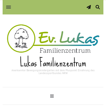
Lukas Familienzentrum
Anerkannter Bewegungskindergarten mit dem Pluspunkt Ernährung des
Landessportbundes NRW