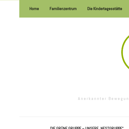
Home
Familienzentrum
Die Kindertagesstätte
Unsere Öffnungszeiten
Virtueller Rundgang
Unsere Geschichte
Unsere Gruppen
Unser Team
Innen- und Außenansi
Unser Elternbeirat
Unsere Pädagogik
Unsere Inklusionspädagogische
Unsere Schwerpunkte
Anerkannter Bewegun
Konzeption
Wir bieten…
Kooperationspartner
DIE GRÜNE GRUPPE – UNSERE „NESTGRUPPE“