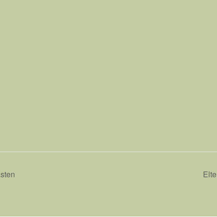
asten
Elte