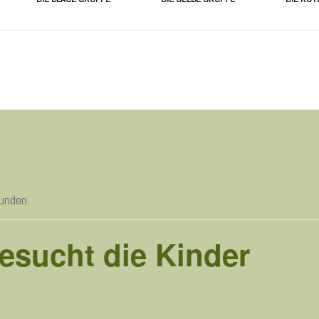
Schwimmen g
Lern- und Medienwerkstatt
Anerkannter
Bewegungskind
dem Pluspunkt
unden.
besucht die Kinder