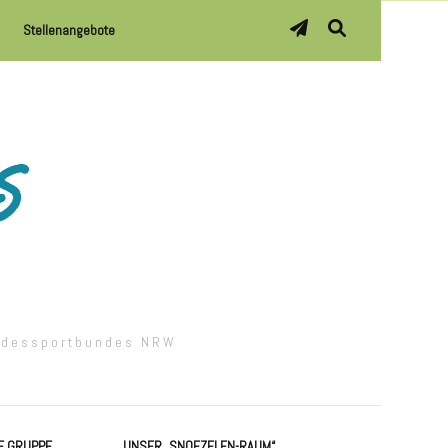
Stellenangebote
andessportbundes NRW
len-Raum“
E GRUPPE
UNSER „SNOEZELEN-RAUM“