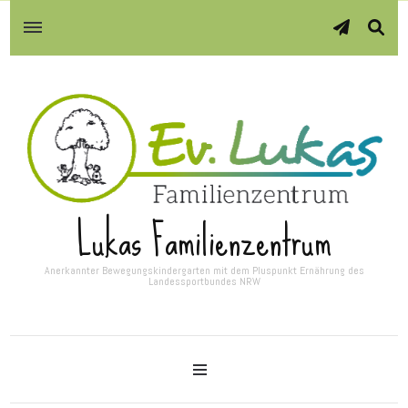
Lukas Familienzentrum
Anerkannter Bewegungskindergarten mit dem Pluspunkt Ernährung des
Landessportbundes NRW