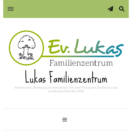
Lukas Familienzentrum
Anerkannter Bewegungskindergarten mit dem Pluspunkt Ernährung des
Landessportbundes NRW