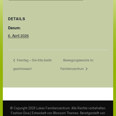
DETAILS
Datum:
6. April 2026
Feiertag – Die Kita bleibt
Bewegungswoche im
geschlossen!
Familienzentrum
© Copyright 2026
Lukas Familienzentrum
. Alle Rechte vorbehalten.
Fashion Diva | Entwickelt von
Blossom Themes
. Bereitgestellt von