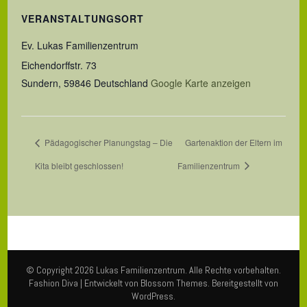
VERANSTALTUNGSORT
Ev. Lukas Familienzentrum
Eichendorffstr. 73
Sundern
,
59846
Deutschland
Google Karte anzeigen
Pädagogischer Planungstag – Die
Gartenaktion der Eltern im
Kita bleibt geschlossen!
Familienzentrum
© Copyright 2026
Lukas Familienzentrum
. Alle Rechte vorbehalten.
Fashion Diva | Entwickelt von
Blossom Themes
. Bereitgestellt von
WordPress
.