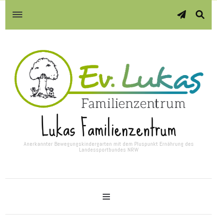
Lukas Familienzentrum
Anerkannter Bewegungskindergarten mit dem Pluspunkt Ernährung des
Landessportbundes NRW