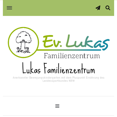
Lukas Familienzentrum
Anerkannter Bewegungskindergarten mit dem Pluspunkt Ernährung des
Landessportbundes NRW