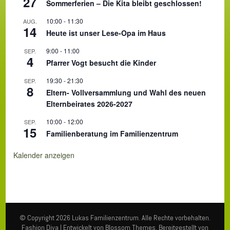
27
Sommerferien – Die Kita bleibt geschlossen!
10:00
-
11:30
AUG.
14
Heute ist unser Lese-Opa im Haus
9:00
-
11:00
SEP.
4
Pfarrer Vogt besucht die Kinder
19:30
-
21:30
SEP.
8
Eltern- Vollversammlung und Wahl des neuen
Elternbeirates 2026-2027
10:00
-
12:00
SEP.
15
Familienberatung im Familienzentrum
Kalender anzeigen
© Copyright 2026
Lukas Familienzentrum
. Alle Rechte vorbehalten.
Fashion Diva | Entwickelt von
Blossom Themes
. Bereitgestellt von