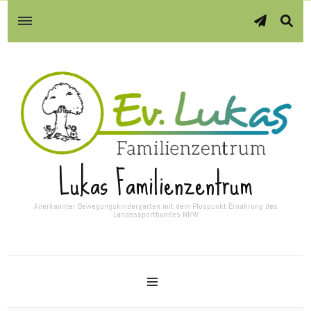
Lukas Familienzentrum
Anerkannter Bewegungskindergarten mit dem Pluspunkt Ernährung des
Landessportbundes NRW