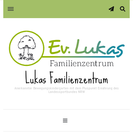
Lukas Familienzentrum
Anerkannter Bewegungskindergarten mit dem Pluspunkt Ernährung des
Landessportbundes NRW