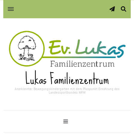
Lukas Familienzentrum
Anerkannter Bewegungskindergarten mit dem Pluspunkt Ernährung des
Landessportbundes NRW