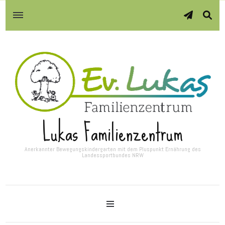
Lukas Familienzentrum
Anerkannter Bewegungskindergarten mit dem Pluspunkt Ernährung des
Landessportbundes NRW