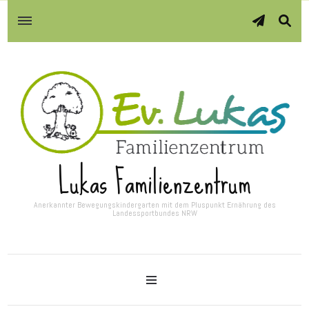
Lukas Familienzentrum
Anerkannter Bewegungskindergarten mit dem Pluspunkt Ernährung des
Landessportbundes NRW